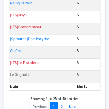
Nainquisition
6
[LTS]Msyuu
5
[LTS]Grandrameau
5
[Sproutch]Deathscythe
5
GuiChe
5
[LTS]Le Pistolero
5
Le Grignoté
5
Nain
Morts
Showing 1 to 25 of 40 entries
Previous
1
2
Next