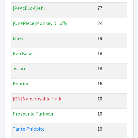
[PeAcELoV]iehl
77
[OnePiece]Monkey D Luffy
24
klaki
19
Ben Baker
18
astacus
18
Bourino
16
[GN]Naincroyable Hulk
10
Prosper le Purineur
10
Tante Phlébite
10