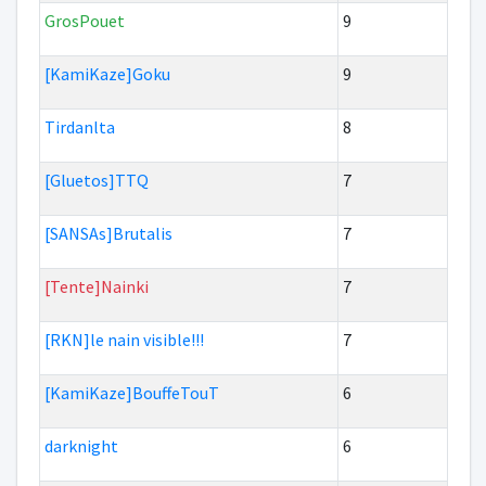
GrosPouet
9
[KamiKaze]Goku
9
Tirdanlta
8
[Gluetos]TTQ
7
[SANSAs]Brutalis
7
[Tente]Nainki
7
[RKN]le nain visible!!!
7
[KamiKaze]BouffeTouT
6
darknight
6